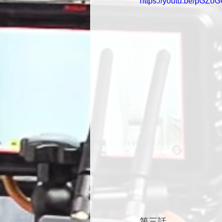
https://youtu.be/pGZ
第三話