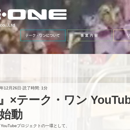
テーク・ワンについて
事 業 内 容
5年12月26日
読了時間: 1分
×テーク・ワン YouTu
始動
ouTubeプロジェクトの一環として、