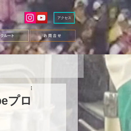
アクセス
リクルート
お 問 合 せ
beプロ