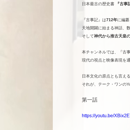
日本最古の歴史書 
『古事
『古事記』は
712年
に編纂
天地開闢に始まる神話、
そして
神代から推古天皇
本チャンネルでは、『古
現代の視点と映像表現を
日本文化の原点とも言え
それが、テーク・ワンのYo
第一話
https://youtu.be/XBix2