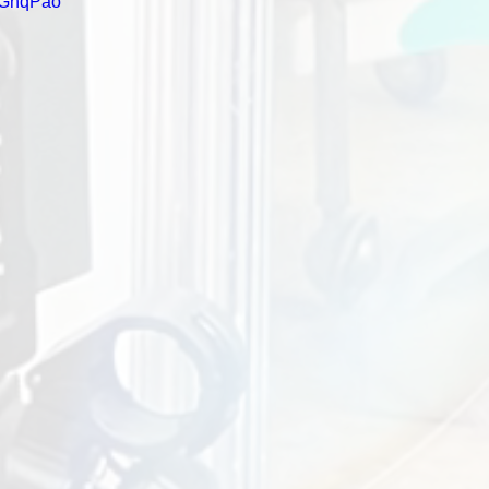
oGGhqPao