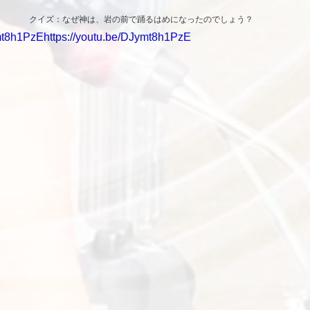
クイズ：なぜ神は、岩の前で踊るはめになったのでしょう？
mt8h1PzEhttps://youtu.be/DJymt8h1PzE