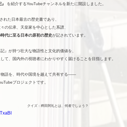
記』
 を紹介するYouTubeチャンネルを新たに開設しました。
された日本最古の歴史書であり、
数々の伝承、天皇家を中心とした系譜、
の時代に至る日本の原初の歴史
が記されています。
事記』が持つ壮大な物語性と文化的価値を、
通して、国内外の視聴者にわかりやすく届けることを目指します。
る物語を、時代や国境を越えて共有する——
uTubeプロジェクトです。
クイズ：稗田阿礼とは、何者でしょう？
ETxaBI