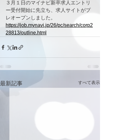
３月１日のマイナビ新卒求人エントリ
ー受付開始に先立ち、求人サイトがプ
レオープンしました。
https://job.mynavi.jp/26/pc/search/corp2
28813/outline.html
すべて表示
最新記事